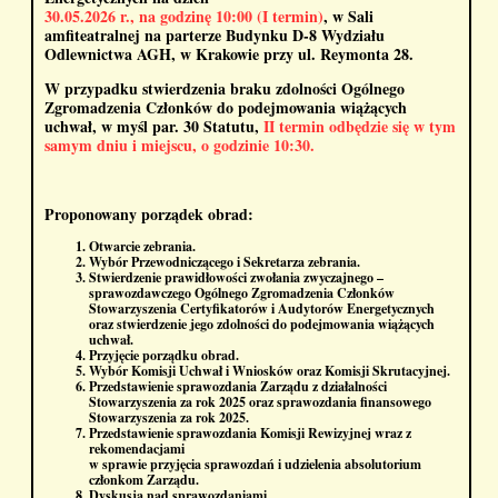
30.05.2026 r., na godzinę 10:00 (I termin)
, w Sali
amfiteatralnej na parterze Budynku D-8 Wydziału
Odlewnictwa AGH, w Krakowie przy ul. Reymonta 28.
W przypadku stwierdzenia braku zdolności Ogólnego
Zgromadzenia Członków do podejmowania wiążących
uchwał, w myśl par. 30 Statutu,
II termin odbędzie się w tym
samym dniu i miejscu, o godzinie 10:30.
Proponowany porządek obrad:
Otwarcie zebrania.
Wybór Przewodniczącego i Sekretarza zebrania.
Stwierdzenie prawidłowości zwołania zwyczajnego –
sprawozdawczego Ogólnego Zgromadzenia Członków
Stowarzyszenia Certyfikatorów i Audytorów Energetycznych
oraz stwierdzenie jego zdolności do podejmowania wiążących
uchwał.
Przyjęcie porządku obrad.
Wybór Komisji Uchwał i Wniosków oraz Komisji Skrutacyjnej.
Przedstawienie sprawozdania Zarządu z działalności
Stowarzyszenia za rok 2025 oraz sprawozdania finansowego
Stowarzyszenia za rok 2025.
Przedstawienie sprawozdania Komisji Rewizyjnej wraz z
rekomendacjami
w sprawie przyjęcia sprawozdań i udzielenia absolutorium
członkom Zarządu.
Dyskusja nad sprawozdaniami.