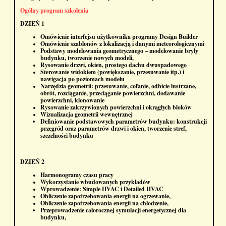
Ogólny program szkolenia
DZIEŃ 1
Omówienie interfejsu użytkownika programy Design Builder
Omówienie szablonów z lokalizacją i danymi meteorologicznymi
Podstawy modelowania geometrycznego – modelowanie bryły
budynku, tworzenie nowych modeli,
Rysowanie drzwi, okien, prostego dachu dwuspadowego
Sterowanie widokiem (powiększanie, przesuwanie itp.) i
nawigacja po poziomach modelu
Narzędzia geometrii: przesuwanie, cofanie, odbicie lustrzane,
obrót, rozciąganie, przeciąganie powierzchni, dodawanie
powierzchni, klonowanie
Rysowanie zakrzywionych powierzchni i okrągłych bloków
Wizualizacja geometrii wewnętrznej
Definiowanie podstawowych parametrów budynku: konstrukcji
przegród oraz parametrów drzwi i okien, tworzenie stref,
szczelności budynku
DZIEŃ 2
Harmonogramy czasu pracy
Wykorzystanie wbudowanych przykładów
Wprowadzenie: Simple HVAC i Detailed HVAC
Obliczenie zapotrzebowania energii na ogrzewanie,
Obliczenie zapotrzebowania energii na chłodzenie,
Przeprowadzenie całorocznej symulacji energetycznej dla
budynku,