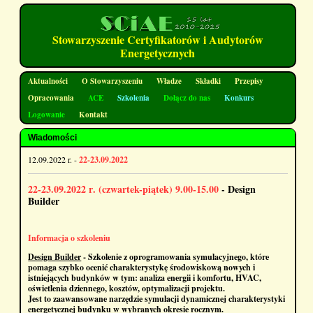
Stowarzyszenie Certyfikatorów i Audytorów
Energetycznych
Aktualności
O Stowarzyszeniu
Władze
Składki
Przepisy
Opracowania
ACE
Szkolenia
Dołącz do nas
Konkurs
Logowanie
Kontakt
Wiadomości
12.09.2022 r. -
22-23.09.2022
22-23.09.2022 r
. (czwartek-piątek) 9.00-15.00
-
Design
Builder
Informacja o szkoleniu
Design Builder
- Szkolenie z oprogramowania symulacyjnego, które
pomaga szybko ocenić charakterystykę środowiskową nowych i
istniejących budynków w tym: analiza energii i komfortu, HVAC,
oświetlenia dziennego, kosztów, optymalizacji projektu.
Jest to zaawansowane narzędzie symulacji dynamicznej charakterystyki
energetycznej budynku w wybranych okresie rocznym.