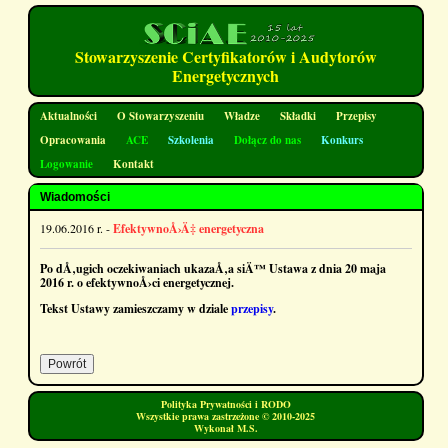
Stowarzyszenie Certyfikatorów i Audytorów
Energetycznych
Aktualności
O Stowarzyszeniu
Władze
Składki
Przepisy
Opracowania
ACE
Szkolenia
Dołącz do nas
Konkurs
Logowanie
Kontakt
Wiadomości
19.06.2016 r. -
EfektywnoÅ›Ä‡ energetyczna
Po dÅ‚ugich oczekiwaniach ukazaÅ‚a siÄ™ Ustawa z dnia 20 maja
2016 r. o efektywnoÅ›ci energetycznej.
Tekst Ustawy zamieszczamy w dziale
przepisy
.
Polityka Prywatności i RODO
Wszystkie prawa zastrzeżone © 2010-2025
Wykonał M.S.